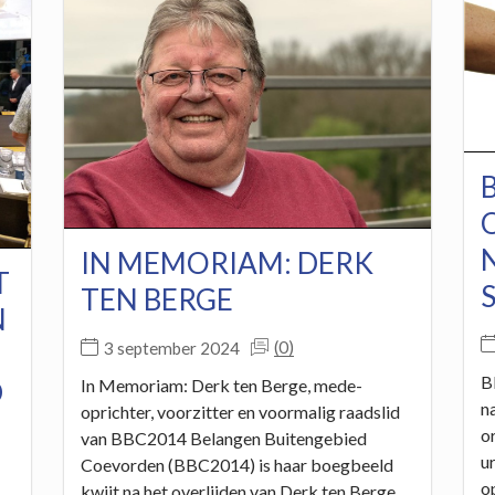
IN MEMORIAM: DERK
T
TEN BERGE
N
(0)
3 september 2024
B
D
In Memoriam: Derk ten Berge, mede-
n
oprichter, voorzitter en voormalig raadslid
o
van BBC2014 Belangen Buitengebied
u
Coevorden (BBC2014) is haar boegbeeld
o
kwijt na het overlijden van Derk ten Berge.