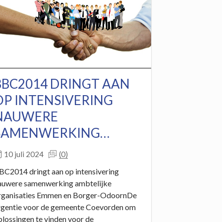
BBC2014 DRINGT AAN
OP INTENSIVERING
NAUWERE
SAMENWERKING…
(0)
10 juli 2024
BC2014 dringt aan op intensivering
auwere samenwerking ambtelijke
rganisaties Emmen en Borger-OdoornDe
rgentie voor de gemeente Coevorden om
plossingen te vinden voor de