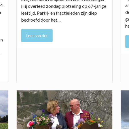
24
a
Hij overleed zondag plotseling op 67-jarige
n
d
leeftijd. Partij- en fractieleden zijn diep
g
bedroefd door het…
h
Lees verder
en
…