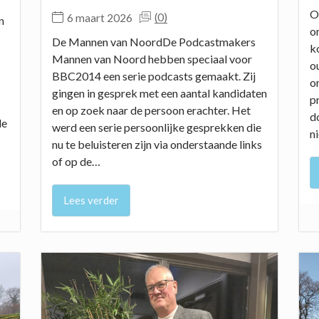
O
(0)
6 maart 2026
n
o
De Mannen van NoordDe Podcastmakers
ko
Mannen van Noord hebben speciaal voor
o
BBC2014 een serie podcasts gemaakt. Zij
o
gingen in gesprek met een aantal kandidaten
p
en op zoek naar de persoon erachter. Het
d
de
werd een serie persoonlijke gesprekken die
n
nu te beluisteren zijn via onderstaande links
of op de…
Lees verder