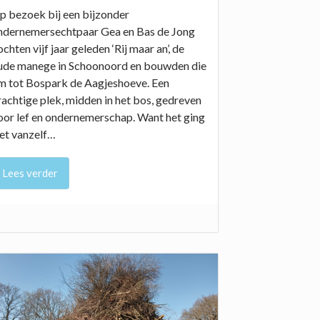
p bezoek bij een bijzonder
ndernemersechtpaar Gea en Bas de Jong
chten vijf jaar geleden ‘Rij maar an’, de
ude manege in Schoonoord en bouwden die
m tot Bospark de Aagjeshoeve. Een
rachtige plek, midden in het bos, gedreven
oor lef en ondernemerschap. Want het ging
iet vanzelf…
Lees verder