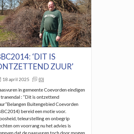
BC2014: ‘DIT IS
ONTZETTEND ZUUR’
(0)
18 april 2025
aasvuren in gemeente Coevorden eindigen
n tranendal : “Dit is ontzettend
uur”Belangen Buitengebied Coevorden
BBC2014) bereid een motie voor.
oosheid, teleurstelling en onbegrip
echten om voorrang nu het advies is
egeven dat de paasvuren toch door mogen