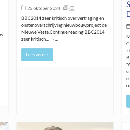
(0)
23 oktober 2024
BBC2014 zeer kritisch over vertraging en
onstenoverschrijving nieuwbouwproject de
Nieuwe Veste.Continue reading BBC2014
ns
M
zeer kritisch… →…
C
z
Lees verder
B
“
s
e
r