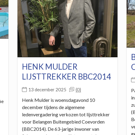
B
HENK MULDER
LIJSTTREKKER BBC2014
(0)
13 december 2025
P
i
Henk Mulder is woensdagavond 10
ie
z
december tijdens de algemene
(
ledenvergadering verkozen tot lijsttrekker
B
voor Belangen Buitengebied Coevorden
v
(BBC2014). De 63-jarige inwoner van
g