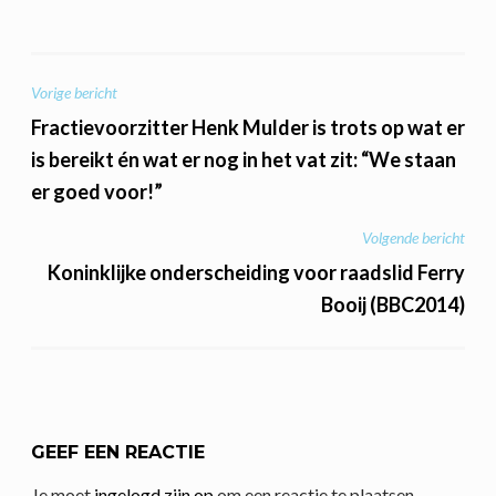
BERICHT
Vorige bericht
NAVIGATIE
Fractievoorzitter Henk Mulder is trots op wat er
is bereikt én wat er nog in het vat zit: “We staan
er goed voor!”
Volgende bericht
Koninklijke onderscheiding voor raadslid Ferry
Booij (BBC2014)
GEEF EEN REACTIE
Je moet
ingelogd zijn op
om een reactie te plaatsen.