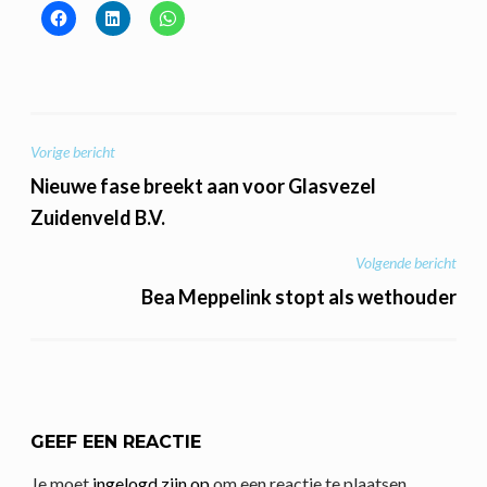
BERICHT
Vorige bericht
NAVIGATIE
Nieuwe fase breekt aan voor Glasvezel
Zuidenveld B.V.
Volgende bericht
Bea Meppelink stopt als wethouder
GEEF EEN REACTIE
Je moet
ingelogd zijn op
om een reactie te plaatsen.