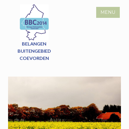
Skip
to
MENU
content
BELANGEN
BUITENGEBIED
COEVORDEN