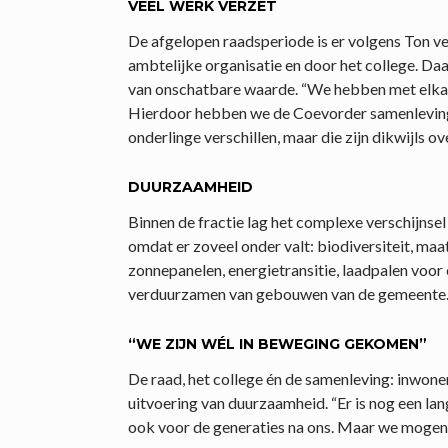
VEEL WERK VERZET
De afgelopen raadsperiode is er volgens Ton ve
ambtelijke organisatie en door het college. Da
van onschatbare waarde. “We hebben met elkaa
Hierdoor hebben we de Coevorder samenleving
onderlinge verschillen, maar die zijn dikwijls o
DUURZAAMHEID
Binnen de fractie lag het complexe verschijnsel
omdat er zoveel onder valt: biodiversiteit, ma
zonnepanelen, energietransitie, laadpalen voor 
verduurzamen van gebouwen van de gemeente…
“WE ZIJN WÉL IN BEWEGING GEKOMEN”
De raad, het college én de samenleving: inwon
uitvoering van duurzaamheid. “Er is nog een l
ook voor de generaties na ons. Maar we mogen 