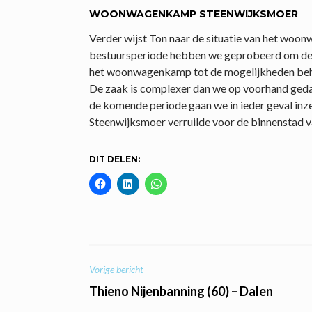
WOONWAGENKAMP STEENWIJKSMOER
Verder wijst Ton naar de situatie van het woo
bestuursperiode hebben we geprobeerd om de o
het woonwagenkamp tot de mogelijkheden behoor
De zaak is complexer dan we op voorhand gedac
de komende periode gaan we in ieder geval inzet
Steenwijksmoer verruilde voor de binnenstad 
DIT DELEN:
BERICHT
Vorige bericht
Thieno Nijenbanning (60) – Dalen
NAVIGATIE