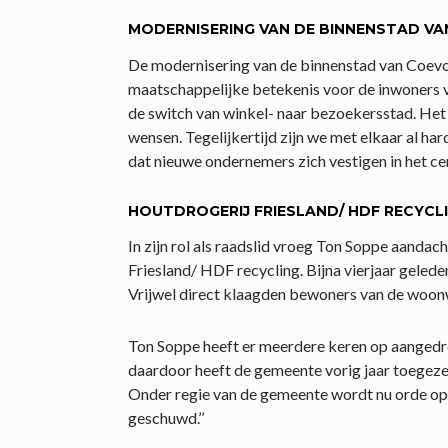
MODERNISERING VAN DE BINNENSTAD V
De modernisering van de binnenstad van Coevo
maatschappelijke betekenis voor de inwoners v
de switch van winkel- naar bezoekersstad. Het w
wensen. Tegelijkertijd zijn we met elkaar al ha
dat nieuwe ondernemers zich vestigen in het cen
HOUTDROGERIJ FRIESLAND/ HDF RECYCL
In zijn rol als raadslid vroeg Ton Soppe aanda
Friesland/ HDF recycling. Bijna vierjaar gele
Vrijwel direct klaagden bewoners van de woonwi
Ton Soppe heeft er meerdere keren op aanged
daardoor heeft de gemeente vorig jaar toegeze
Onder regie van de gemeente wordt nu orde op
geschuwd.’’