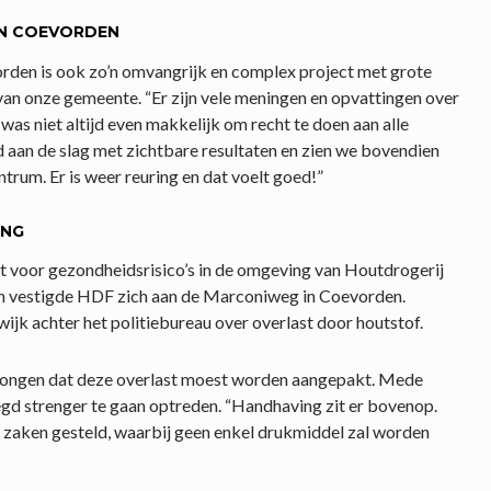
AN COEVORDEN
rden is ook zo’n omvangrijk en complex project met grote
an onze gemeente. “Er zijn vele meningen en opvattingen over
as niet altijd even makkelijk om recht te doen aan alle
rd aan de slag met zichtbare resultaten en zien we bovendien
trum. Er is weer reuring en dat voelt goed!”
ING
cht voor gezondheidsrisico’s in de omgeving van Houtdrogerij
den vestigde HDF zich aan de Marconiweg in Coevorden.
jk achter het politiebureau over overlast door houtstof.
rongen dat deze overlast moest worden aangepakt. Mede
gd strenger te gaan optreden. “Handhaving zit er bovenop.
 zaken gesteld, waarbij geen enkel drukmiddel zal worden