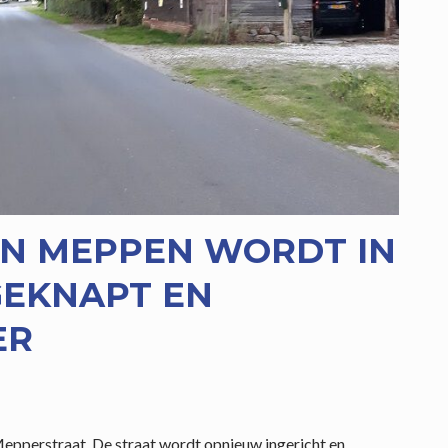
IN MEPPEN WORDT IN
GEKNAPT EN
ER
pperstraat. De straat wordt opnieuw ingericht en