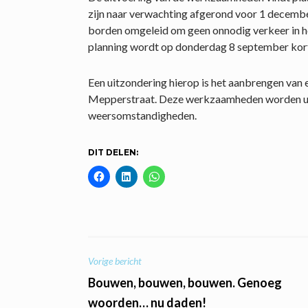
zijn naar verwachting afgerond voor 1 decembe
borden omgeleid om geen onnodig verkeer in he
planning wordt op donderdag 8 september kort
Een uitzondering hierop is het aanbrengen van
Mepperstraat. Deze werkzaamheden worden u
weersomstandigheden.
DIT DELEN:
BERICHT
Vorige bericht
Bouwen, bouwen, bouwen. Genoeg
NAVIGATIE
woorden… nu daden!