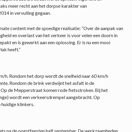
aks meer recht aan het dorpse karakter van
014 in vervulling gegaan.
te content met de spoedige realisatie: “Over de aanpak van
heid en overlast van het verkeer is voor velen een doorn in
pakt en is gewerkt aan een oplossing. Er is nu een mooi
ak heeft.”
km/h. Rondom het dorp wordt de snelheid naar 60 km/h
nte. Rondom de brink verdwijnt het asfalt in de
 Op de Mepperstraat komen rode fietsstroken. Bij het
tinge) wordt een verkeersdrempel aangebracht. Op
 huidige klinkers.
ats na de oogstfeesten half september. De werkzaamheden