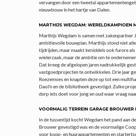
vervangen door een tweetal appartementenge
nieuwbouw in het hartje van Dalen.
MARTHIJS WEGDAM: WERELDKAMPIOEN 
Marthijs Wegdam is samen met zakenpartner Jo
ambitievolle bouwplan. Marthijs stond niet al
tijdrijden, maar maakt inmiddels ook furore a
wielerzaak, maar de ambitie om te ondernemen e
Dat kreeg de afgelopen jaren nadrukkelijk gesta
vastgoedprojecten te ontwikkelen. Drie jaar g
Roezemoes en knapten deze op tot een multifun
Daol’n en de bibliotheek gevestigd. Zulke proje
dorp iets doet voor jong en oud waar vraag naar 
VOORMALIG TERREIN GARAGE BROUWER
In de tussentijd kocht Wegdam het pand aan 
Brouwer gevestigd was en de voormalige Coop
voor koop- en huurappartementen en startertsw