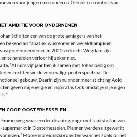
bouwen voor jongeren en ouderen. Gemak en comfort van
MET AMBITIE VOOR ONDERNEMEN
han Scholten een van de grote aanjagers van het
leen bekend als fanatiek wielrenner en wereldkampioen
ls vastgoedondernemer. In 2020 verkocht Wegdam zijn
n te handelen verloor hij zeker niet.
lte. “Al ruim vijf jaar ben ik samen met Johan bezig om
eleden kochten we de voormalige peuterspeelzaal De
ctioneel gebouw. Daarin zijn nu onder meer stichting Aold
cten geven mij energie en inspiratie. Ook omdat je in je eigen
is.”
 EN COOP OOSTERHESSELEN
de Emmerweg waar eerder de autogarage met tankstation van
-supermarkt in Oosterhesselen. Plannen werden uitgewerkt
oningen. “Mooie inbreidingsprojecten waar net zoals bij het