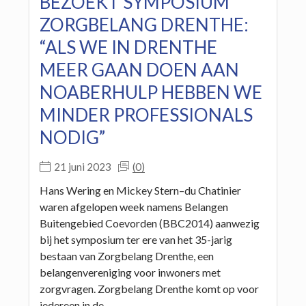
BEZOEKT SYMPOSIUM
ZORGBELANG DRENTHE:
“ALS WE IN DRENTHE
MEER GAAN DOEN AAN
NOABERHULP HEBBEN WE
MINDER PROFESSIONALS
NODIG”
(0)
21 juni 2023
Hans Wering en Mickey Stern–du Chatinier
waren afgelopen week namens Belangen
Buitengebied Coevorden (BBC2014) aanwezig
bij het symposium ter ere van het 35-jarig
bestaan van Zorgbelang Drenthe, een
belangenvereniging voor inwoners met
zorgvragen. Zorgbelang Drenthe komt op voor
iedereen in de…