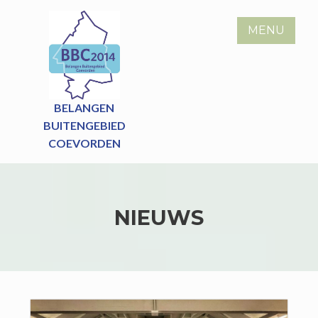
Skip
to
MENU
content
BELANGEN
BUITENGEBIED
COEVORDEN
NIEUWS