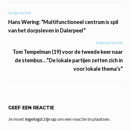
BERICHT
Vorige bericht
NAVIGATIE
Hans Wering: “Multifunctioneel centrum is spil
van het dorpsleven in Dalerpeel”
Volgende bericht
Tom Tempelman (19) voor de tweede keer naar
de stembus…”De lokale partijen zetten zich in
voor lokale thema’s”
GEEF EEN REACTIE
Je moet
ingelogd zijn op
om een reactie te plaatsen.