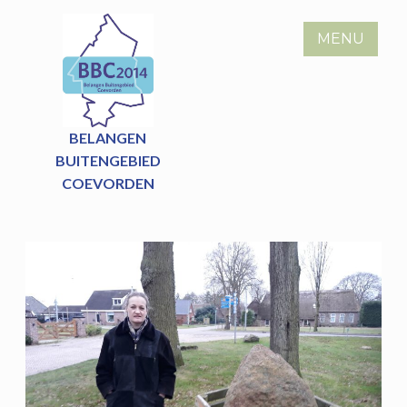
Skip
to
MENU
content
BELANGEN
BUITENGEBIED
COEVORDEN