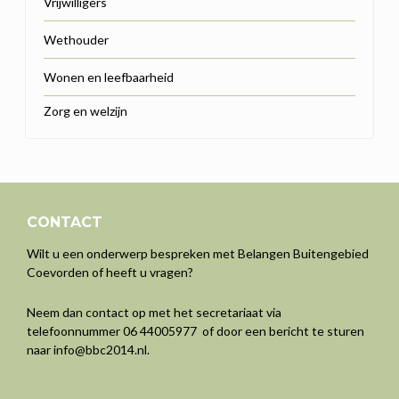
Vrijwilligers
Wethouder
Wonen en leefbaarheid
Zorg en welzijn
CONTACT
Wilt u een onderwerp bespreken met Belangen Buitengebied
Coevorden of heeft u vragen?
Neem dan contact op met het secretariaat via
telefoonnummer 06 44005977 of door een bericht te sturen
naar
info@bbc2014.nl
.