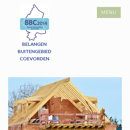
Skip
to
MENU
content
BELANGEN
BUITENGEBIED
COEVORDEN