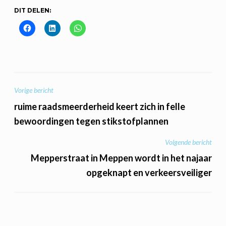
DIT DELEN:
BERICHT
Vorige bericht
NAVIGATIE
ruime raadsmeerderheid keert zich in felle
bewoordingen tegen stikstofplannen
Volgende bericht
Mepperstraat in Meppen wordt in het najaar
opgeknapt en verkeersveiliger