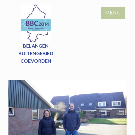
Skip
to
MENU
content
BELANGEN
BUITENGEBIED
COEVORDEN