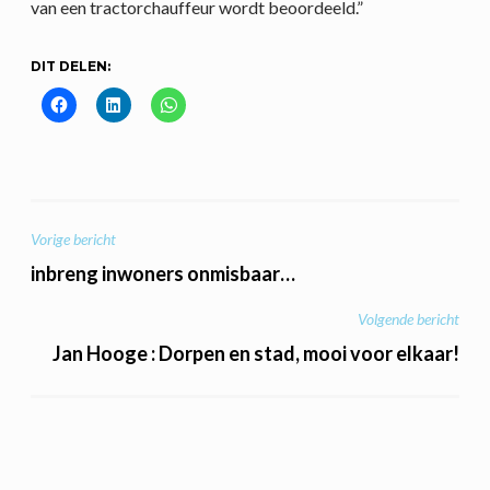
van een tractorchauffeur wordt beoordeeld.”
DIT DELEN:
BERICHT
Vorige bericht
NAVIGATIE
inbreng inwoners onmisbaar…
Volgende bericht
Jan Hooge : Dorpen en stad, mooi voor elkaar!