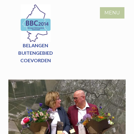
Skip
to
MENU
content
BELANGEN
BUITENGEBIED
COEVORDEN