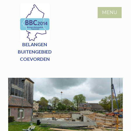
Skip
to
MENU
content
BELANGEN
BUITENGEBIED
COEVORDEN