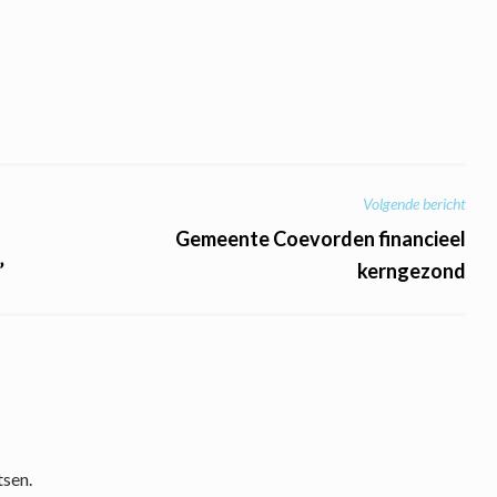
Volgende bericht
Gemeente Coevorden financieel
’
kerngezond
tsen.