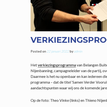
VERKIEZINGSPR
Posted on
22 januari 2022
by
admin
Het
verkiezingsprogramma
van Belangen Buite
Nijenbanning, campagneleider van de partij, o
Daarmee is het nu openbaar en kan iedereen die g
programma – dat de titel ‘Samen Verder Voorui
aandachtspunten waar wij ons de komende jaren
Op de foto: Theo Vinke (links) en Thieno Nijen