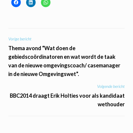
BERICHT
Vorige bericht
NAVIGATIE
Thema avond “Wat doen de
gebiedscoördinatoren en wat wordt de taak
van de nieuwe omgevingscoach/ casemanager
in de nieuwe Omgevingswet”.
Volgende bericht
BBC2014 draagt Erik Holties voor als kandidaat
wethouder