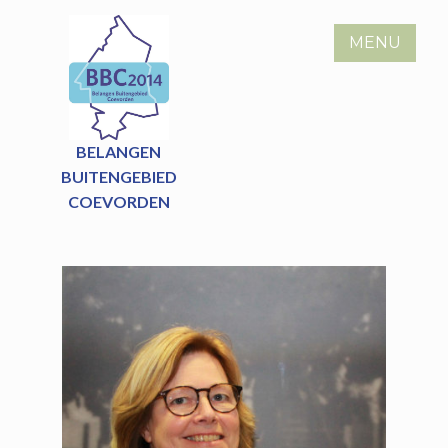
Skip
to
MENU
content
BELANGEN
BUITENGEBIED
COEVORDEN