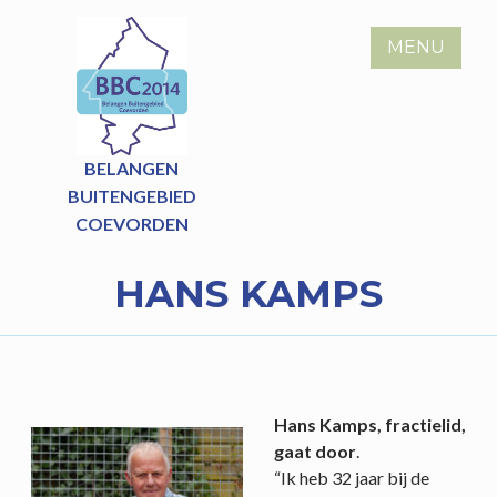
Skip
to
MENU
content
BELANGEN
BUITENGEBIED
COEVORDEN
HANS KAMPS
Hans Kamps, fractielid,
gaat door
.
“Ik heb 32 jaar bij de