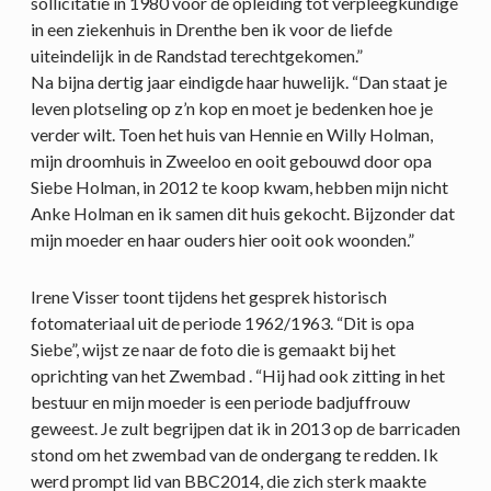
sollicitatie in 1980 voor de opleiding tot verpleegkundige
in een ziekenhuis in Drenthe ben ik voor de liefde
uiteindelijk in de Randstad terechtgekomen.”
Na bijna dertig jaar eindigde haar huwelijk. “Dan staat je
leven plotseling op z’n kop en moet je bedenken hoe je
verder wilt. Toen het huis van Hennie en Willy Holman,
mijn droomhuis in Zweeloo en ooit gebouwd door opa
Siebe Holman, in 2012 te koop kwam, hebben mijn nicht
Anke Holman en ik samen dit huis gekocht. Bijzonder dat
mijn moeder en haar ouders hier ooit ook woonden.”
Irene Visser toont tijdens het gesprek historisch
fotomateriaal uit de periode 1962/1963. “Dit is opa
Siebe”, wijst ze naar de foto die is gemaakt bij het
oprichting van het Zwembad . “Hij had ook zitting in het
bestuur en mijn moeder is een periode badjuffrouw
geweest. Je zult begrijpen dat ik in 2013 op de barricaden
stond om het zwembad van de ondergang te redden. Ik
werd prompt lid van BBC2014, die zich sterk maakte