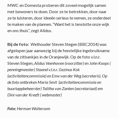
MWC en Domesta proberen dit zoveel mogelijk samen
met bewoners te doen. Door ze te betrekken, door naar
ze te luisteren, door ideeën serieus te nemen, ze onderdeel
te maken van de plannen. “Want het is tenslotte onze wijk
en ons thuis”, zegt Alidus.
Bij de foto:
Wethouder Steven Stegen (BBC2014) was
afgelopen jaar aanwezig bij de feestelijke ingebruikname
van de zitbankjes in de Oranjewijk. Op de foto v.l.n.r.
Steven Stegen,
Alidus Veenhoven (voorzitter) en John Koops (
penningmeester) Staand v.l.n.r.
Gezinus Kok
(activiteitencommissie) en Eme van der Weg (secretaris). Op
de foto ontbreken Maria Smit (activiteitencommissie en
buurtappbeheerster) Talitha van Zanten (secretariaat) em
Dini van der Kreeft ( webmaster)
Foto:
Herman Woltersom