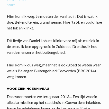
admin
Hier kom ik weg. Je moeten der van haoln. Dat is wat ik
doe. Bekend terein, vrumd genog. Hoe ˜t rök en vuuld, hoe
het lek en klinkt.
Dit liedje van Daniel Lohues klinkt voor mij als muziek in
de oren. Ik ben opgegroeid in Zuidoost-Drenthe, ik hou
van de mensen en het buitengebied.
Hier kom ik dus weg, maar het is ook goed te weten waar
we als Belangen Buitengebied Coevorden (BBC2014)
weg komen.
VOORZIENINGENNIVEAU
Daarvoor moeten we terug naar 2013… Een tijd waarin
alle alarmbellen op het raadshuis in Coevorden rinkelden.
Forse bezuinigingen lagen op de loer en specifieke