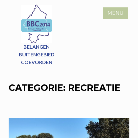
Skip
to
MENU
content
BELANGEN
BUITENGEBIED
COEVORDEN
CATEGORIE:
RECREATIE