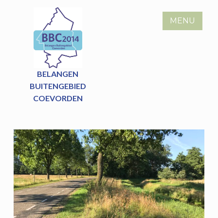
Skip
to
MENU
content
BELANGEN
BUITENGEBIED
COEVORDEN