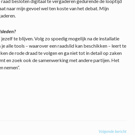
 raad besloten digitaal te vergaderen gedurende de looptijd
 gaat naar mijn gevoel wel ten koste van het debat. Mijn
gaderen.
dsleden?
ezelf te blijven. Volg zo spoedig mogelijk na de installatie
je alle tools – waarover een raadslid kan beschikken – leert te
en de rode draad te volgen en ga niet tot in detail op zaken
vormt en zoek ook de samenwerking met andere partijen. Het
 en nemen”.
Volgende bericht