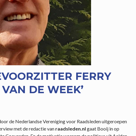
EVOORZITTER FERRY
 VAN DE WEEK’
 door de Nederlandse Vereniging voor Raadsleden uitgeroepen
terview met de redactie van
raadsleden.nl
gaat Booij in op
nte Coevorden. En de motivatie waarom de politicus uit Aalden