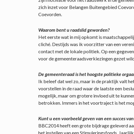
zich inzet voor Belangen Buitengebied Coevor
Coevorden.
Waarom bent u raadslid geworden?
Het eerste wat in mij opkomt is maatschappeli
cliché. Destijds was ik voorzitter van een ver
contact met de lokale politiek. Op een gegeve
voor de gemeenteraadsverkiezingen gezet wilde
De gemeenteraad is het hoogste politieke orgaan
Ik beleef dat wel zo, maar in de praktijk valt h
voorstellen in de raad waar de laatste een besl
mogelijk, maar om grotere invloed uit te kunne
betrokken. Immers in het voortraject is het mog
Kunt u een voorbeeld geven van een succes van
BBC2014 heeft een grote bijdrage geleverd aan
het instellen van een Stimuleringsfonds. Jaarli