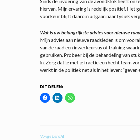
Sinds de invoering van de avondklok heeft onze
hiervan. Mijn ervaring is redelijk positief. Het
voorkeur blijft daarom uitgaan naar fysiek ver
Wat is uw belangrijkste advies voor nieuwe raa
Mijn advies aan nieuwe raadsleden is om vooral j
van de raad een inwerkcursus of training waarin 
gebruiken. Probeer bij de behandeling van stukk
in. Zorg dat je met je fractie een hecht team 
werkt in de politiek net als in het leven; “geven
DIT DELEN:
BERICHT
Vorige bericht