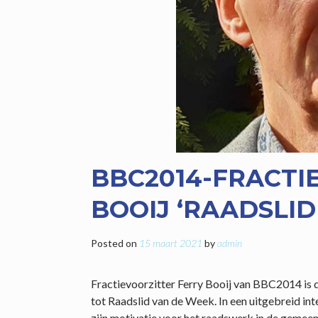
BBC2014-FRACTI
BOOIJ ‘RAADSLID
Posted on
15 maart 2021
by
admin
Fractievoorzitter Ferry Booij van BBC2014 is
tot Raadslid van de Week. In een uitgebreid in
zijn motivatie voor het raadswerk in de gemee