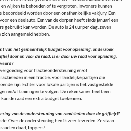
n en wijken te behouden of te vergroten. Inwoners kunnen
e beoordeeld worden door een onafhankelijke vakjury. Een
 voor een deelauto. Een van de dorpen heeft sinds januari een
s gebruikt kan worden. De auto is 24 uur per dag, zeven
e zich aangemeld hebben.
t van het gemeentelijk budget voor opleiding, onderzoek
ie) door en voor de raad. Is er door uw raad voor opleiding,
rveerd?
nvergoeding voor fractieondersteuning en/of
fractieleden in een fractie. Voor landelijke partijen die
doende zijn. Echter voor lokale partijen is het vastgestelde
en en/of trainingen te volgen. De rekenkamer heeft een
n kan de raad een extra budget toekennen.
ering van de ondersteuning van raadsleden door de griffie(r)?
ende. Over de ondersteuning ben ik zeer tevreden. Ze staan
n raad en daad, toppers!