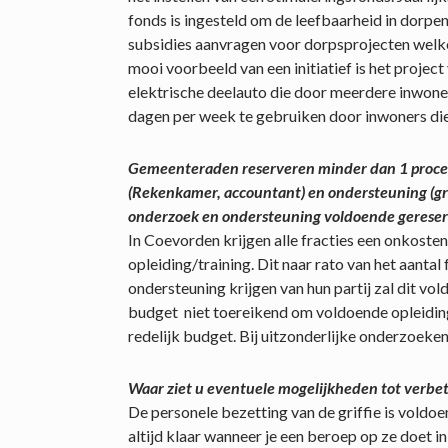
fonds is ingesteld om de leefbaarheid in dorpe
subsidies aanvragen voor dorpsprojecten welk
mooi voorbeeld van een initiatief is het project
elektrische deelauto die door meerdere inwoner
dagen per week te gebruiken door inwoners di
Gemeenteraden reserveren minder dan 1 procen
(Rekenkamer, accountant) en ondersteuning (griff
onderzoek en ondersteuning voldoende gerese
In Coevorden krijgen alle fracties een onkoste
opleiding/training. Dit naar rato van het aantal 
ondersteuning krijgen van hun partij zal dit vol
budget niet toereikend om voldoende opleiding
redelijk budget. Bij uitzonderlijke onderzoeke
Waar ziet u eventuele mogelijkheden tot verbet
De personele bezetting van de griffie is voldo
altijd klaar wanneer je een beroep op ze doet i