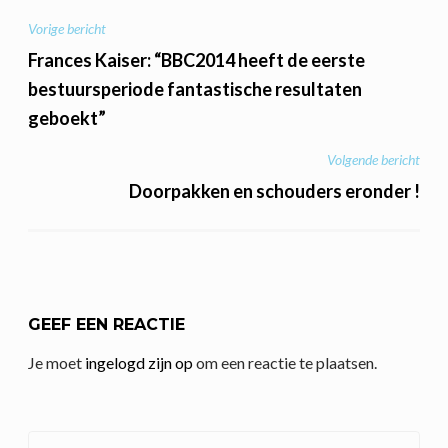
BERICHT
Vorige bericht
NAVIGATIE
Frances Kaiser: “BBC2014 heeft de eerste
bestuursperiode fantastische resultaten
geboekt”
Volgende bericht
Doorpakken en schouders eronder !
GEEF EEN REACTIE
Je moet
ingelogd zijn op
om een reactie te plaatsen.