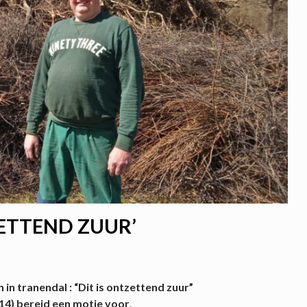
ZETTEND ZUUR’
n tranendal : “Dit is ontzettend zuur”
4) bereid een motie voor
.