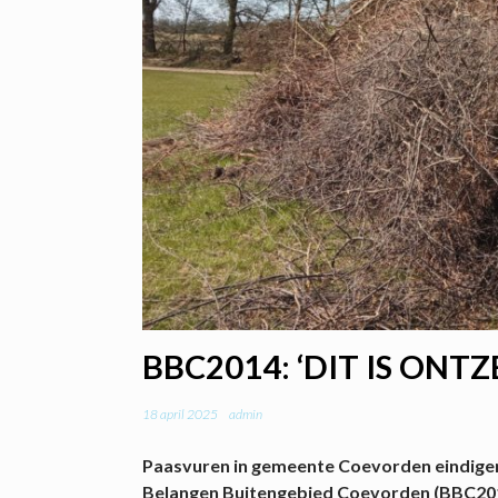
BBC2014: ‘DIT IS ONT
18 april 2025
admin
Paasvuren in gemeente Coevorden eindigen i
Belangen Buitengebied Coevorden (BBC201