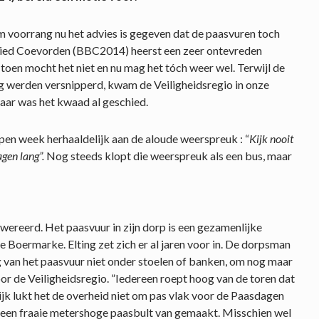
m voorrang nu het advies is gegeven dat de paasvuren toch
ied Coevorden (BBC2014) heerst een zeer ontevreden
 toen mocht het niet en nu mag het tóch weer wel. Terwijl de
g werden versnipperd, kwam de Veiligheidsregio in onze
maar was het kwaad al geschied.
en week herhaaldelijk aan de aloude weerspreuk : “
Kijk nooit
agen lang”.
Nog steeds klopt die weerspreuk als een bus, maar
uwereerd. Het paasvuur in zijn dorp is een gezamenlijke
 Boermarke. Elting zet zich er al jaren voor in. De dorpsman
g van het paasvuur niet onder stoelen of banken, om nog maar
oor de Veiligheidsregio. ”Iedereen roept hoog van de toren dat
ijk lukt het de overheid niet om pas vlak voor de Paasdagen
 een fraaie metershoge paasbult van gemaakt. Misschien wel