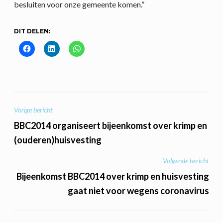
besluiten voor onze gemeente komen.”
DIT DELEN:
BERICHT
Vorige bericht
NAVIGATIE
BBC2014 organiseert bijeenkomst over krimp en
(ouderen)huisvesting
Volgende bericht
Bijeenkomst BBC2014 over krimp en huisvesting
gaat niet voor wegens coronavirus