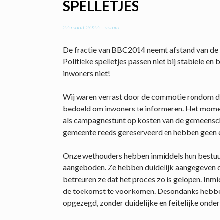
SPELLETJES
26 maart 2026
admin
De fractie van BBC2014 neemt afstand van de 
Politieke spelletjes passen niet bij stabiele 
inwoners niet!
Wij waren verrast door de commotie rondom de 
bedoeld om inwoners te informeren. Het moment
als campagnestunt op kosten van de gemeensch
gemeente reeds gereserveerd en hebben geen e
Onze wethouders hebben inmiddels hun bestuu
aangeboden. Ze hebben duidelijk aangegeven d
betreuren ze dat het proces zo is gelopen. Inmi
de toekomst te voorkomen. Desondanks hebben
opgezegd, zonder duidelijke en feitelijke ond