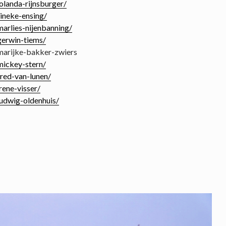
landa-rijnsburger/
ineke-ensing/
arlies-nijenbanning/
erwin-tiems/
marijke-bakker-zwiers
ickey-stern/
red-van-lunen/
ene-visser/
udwig-oldenhuis/