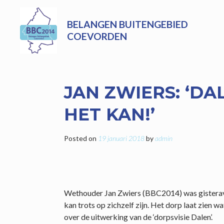
Skip
to
BELANGEN BUITENGEBIED
content
COEVORDEN
JAN ZWIERS: ‘DA
HET KAN!’
Posted on
19 januari 2018
by
admin
Wethouder Jan Zwiers (BBC2014) was gisteravon
kan trots op zichzelf zijn. Het dorp laat zien w
over de uitwerking van de ‘dorpsvisie Dalen’.