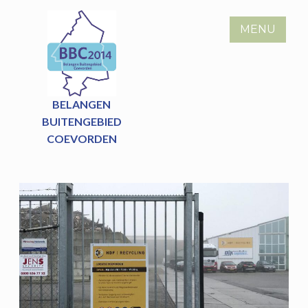
Skip
to
MENU
content
BELANGEN
BUITENGEBIED
COEVORDEN