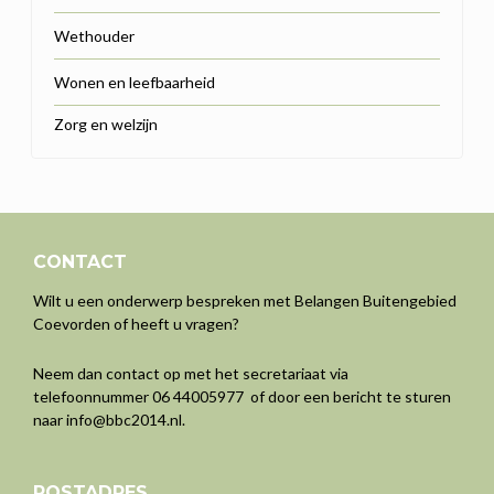
Wethouder
Wonen en leefbaarheid
Zorg en welzijn
CONTACT
Wilt u een onderwerp bespreken met Belangen Buitengebied
Coevorden of heeft u vragen?
Neem dan contact op met het secretariaat via
telefoonnummer 06 44005977 of door een bericht te sturen
naar
info@bbc2014.nl
.
POSTADRES