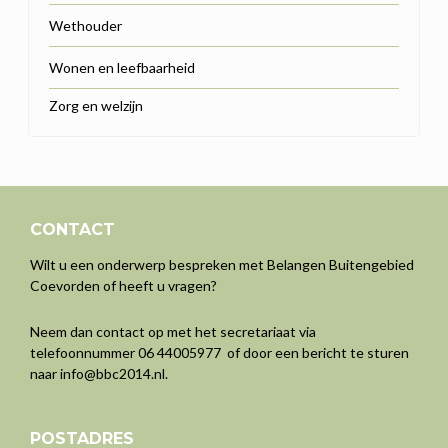
Wethouder
Wonen en leefbaarheid
Zorg en welzijn
CONTACT
Wilt u een onderwerp bespreken met Belangen Buitengebied
Coevorden of heeft u vragen?
Neem dan contact op met het secretariaat via
telefoonnummer 06 44005977 of door een bericht te sturen
naar
info@bbc2014.nl
.
POSTADRES