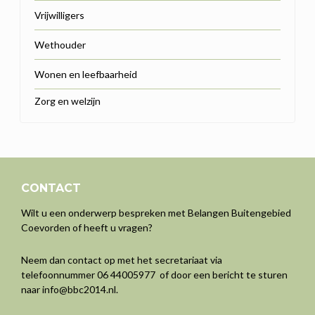
Vrijwilligers
Wethouder
Wonen en leefbaarheid
Zorg en welzijn
CONTACT
Wilt u een onderwerp bespreken met Belangen Buitengebied
Coevorden of heeft u vragen?
Neem dan contact op met het secretariaat via
telefoonnummer 06 44005977 of door een bericht te sturen
naar
info@bbc2014.nl
.