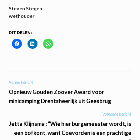
Steven Stegen
wethouder
DIT DELEN:
BERICHT
Vorige bericht
NAVIGATIE
Opnieuw Gouden Zoover Award voor
minicamping Drentsheerlijk uit Geesbrug
Volgende bericht
Jetta Klijnsma : “Wie hier burgemeester wordt, is
een bofkont, want Coevorden is een prachtige