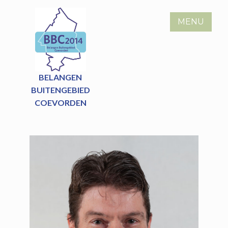
Skip
to
MENU
content
BELANGEN
BUITENGEBIED
COEVORDEN