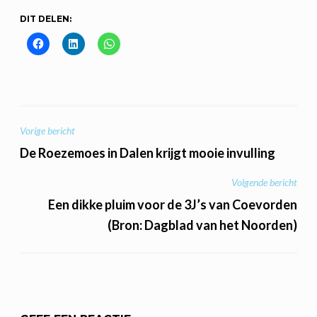
DIT DELEN:
BERICHT
Vorige bericht
NAVIGATIE
De Roezemoes in Dalen krijgt mooie invulling
Volgende bericht
Een dikke pluim voor de 3J’s van Coevorden
(Bron: Dagblad van het Noorden)