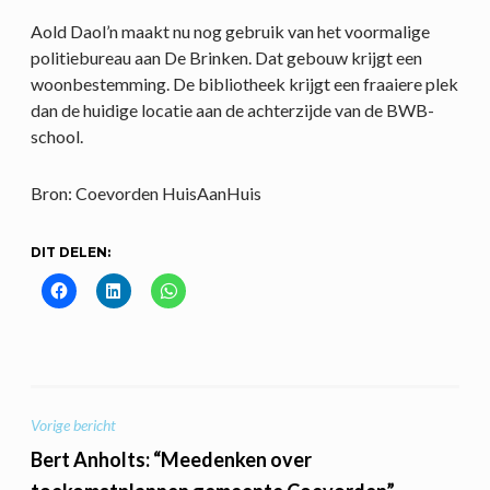
Aold Daol’n maakt nu nog gebruik van het voormalige
politiebureau aan De Brinken. Dat gebouw krijgt een
woonbestemming. De bibliotheek krijgt een fraaiere plek
dan de huidige locatie aan de achterzijde van de BWB-
school.
Bron: Coevorden HuisAanHuis
DIT DELEN:
BERICHT
Vorige bericht
NAVIGATIE
Bert Anholts: “Meedenken over