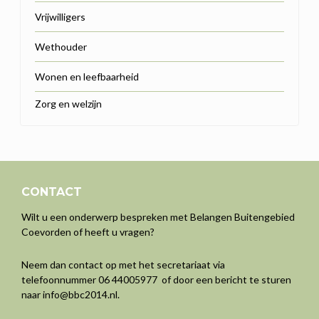
Vrijwilligers
Wethouder
Wonen en leefbaarheid
Zorg en welzijn
CONTACT
Wilt u een onderwerp bespreken met Belangen Buitengebied
Coevorden of heeft u vragen?
Neem dan contact op met het secretariaat via
telefoonnummer 06 44005977 of door een bericht te sturen
naar
info@bbc2014.nl
.