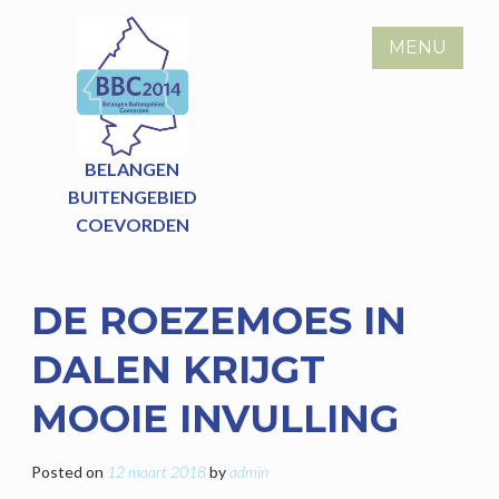
Skip
to
MENU
content
BELANGEN
BUITENGEBIED
COEVORDEN
DE ROEZEMOES IN
DALEN KRIJGT
MOOIE INVULLING
Posted on
12 maart 2018
by
admin