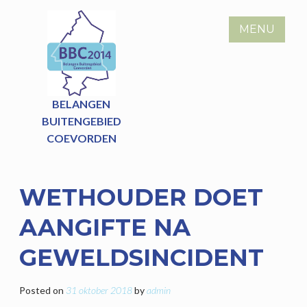
Skip
to
MENU
content
BELANGEN
BUITENGEBIED
COEVORDEN
WETHOUDER DOET
AANGIFTE NA
GEWELDSINCIDENT
Posted on
31 oktober 2018
by
admin