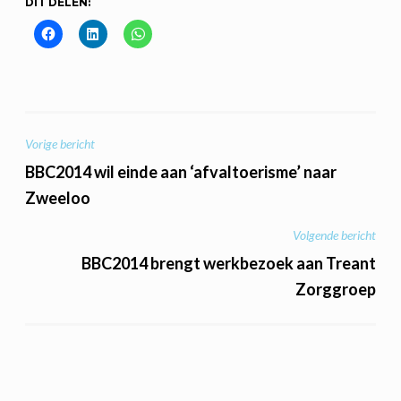
DIT DELEN:
BERICHT
Vorige bericht
NAVIGATIE
BBC2014 wil einde aan ‘afvaltoerisme’ naar
Zweeloo
Volgende bericht
BBC2014 brengt werkbezoek aan Treant
Zorggroep