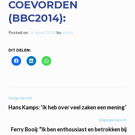
COEVORDEN
(BBC2014):
Posted on
16 maart 2018
by
admin
DIT DELEN:
BERICHT
Vorige bericht
NAVIGATIE
Hans Kamps: ‘Ik heb over veel zaken een mening’
Volgende bericht
Ferry Booij: “Ik ben enthousiast en betrokken bij