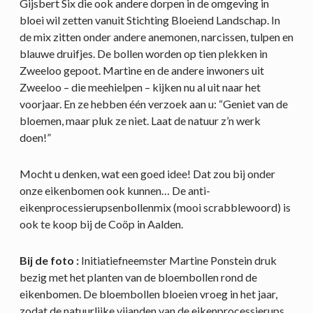
Gijsbert Six die ook andere dorpen in de omgeving in
bloei wil zetten vanuit Stichting Bloeiend Landschap. In
de mix zitten onder andere anemonen, narcissen, tulpen en
blauwe druifjes. De bollen worden op tien plekken in
Zweeloo gepoot. Martine en de andere inwoners uit
Zweeloo – die meehielpen – kijken nu al uit naar het
voorjaar. En ze hebben één verzoek aan u: “Geniet van de
bloemen, maar pluk ze niet. Laat de natuur z’n werk
doen!”
Mocht u denken, wat een goed idee! Dat zou bij onder
onze eikenbomen ook kunnen… De anti-
eikenprocessierupsenbollenmix (mooi scrabblewoord) is
ook te koop bij de Coöp in Aalden.
Bij de foto :
Initiatiefneemster Martine Ponstein druk
bezig met het planten van de bloembollen rond de
eikenbomen. De bloembollen bloeien vroeg in het jaar,
zodat de natuurlijke vijanden van de eikenprocessierups