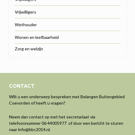
Vrijwilligers
Wethouder
Wonen en leefbaarheid
Zorg en welzijn
CONTACT
Wilt u een onderwerp bespreken met Belangen Buitengebied
Coevorden of heeft u vragen?
Neem dan contact op met het secretariaat via
telefoonnummer 06 44005977 of door een bericht te sturen
naar
info@bbc2014.nl
.